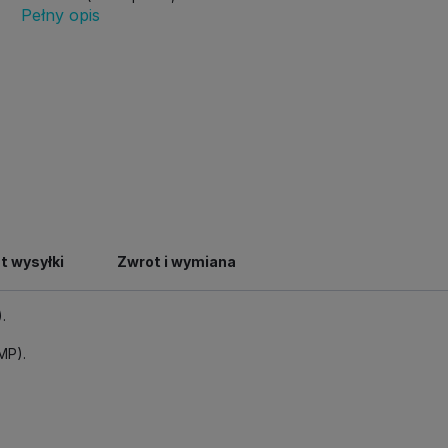
Pełny opis
t wysyłki
Zwrot i wymiana
.
MP).