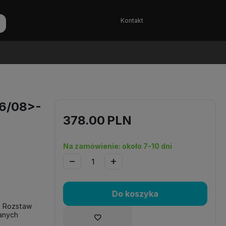
Kontakt
06/08>-
378.00
PLN
Na zamówienie: około 7-10 dni
−
+
Do koszyka
. Rozstaw
anych