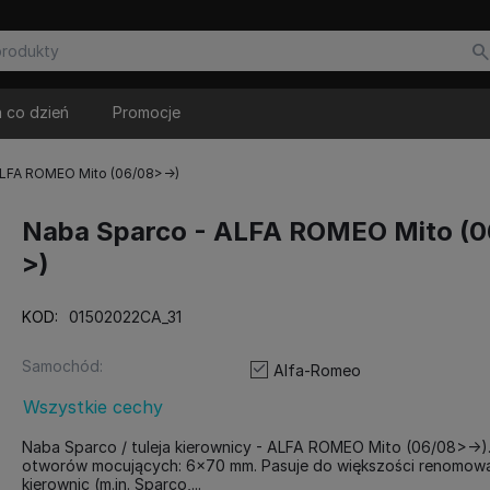
 co dzień
Promocje
ALFA ROMEO Mito (06/08>->)
Naba Sparco - ALFA ROMEO Mito (
>)
KOD:
01502022CA_31
Samochód:
Alfa-Romeo
Wszystkie cechy
Naba Sparco / tuleja kierownicy - ALFA ROMEO Mito (06/08>->)
otworów mocujących: 6x70 mm. Pasuje do większości renomow
kierownic (m.in. Sparco,...