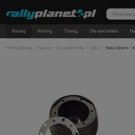
Racing
Karting
Tuning
Dla mechanika
Na
/
/
/
/
Strona główna
Racing
Do samochodu
Naby
Naba Sparco - 