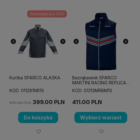
Oszczędzasz 43%
Kurtka SPARCO ALASKA
Bezrękawnik SPARCO
MARTINI RACING REPLICA
VEST - granatowy
KOD: 011281NR1S
KOD: 01313MRBM1S
399.00
PLN
411.00
PLN
699.00
PLN
Do koszyka
Wybierz wariant