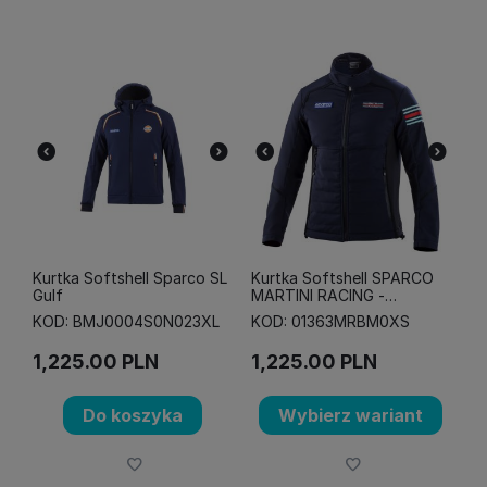
Kurtka Softshell Sparco SL
Kurtka Softshell SPARCO
Gulf
MARTINI RACING -
granatowa
KOD: BMJ0004S0N023XL
KOD: 01363MRBM0XS
1,225.00
PLN
1,225.00
PLN
Do koszyka
Wybierz wariant