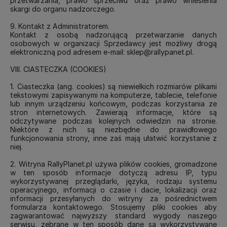
przetwarzania, prawo sprzeciwu oraz prawo wniesienia
skargi do organu nadzorczego.
9. Kontakt z Administratorem.
Kontakt z osobą nadzorującą przetwarzanie danych
osobowych w organizacji Sprzedawcy jest możliwy drogą
elektroniczną pod adresem e-mail: sklep@rallypanet.pl.
VIII. CIASTECZKA (COOKIES)
1. Ciasteczka (ang. cookies) są niewielkich rozmiarów plikami
tekstowymi zapisywanymi na komputerze, tablecie, telefonie
lub innym urządzeniu końcowym, podczas korzystania ze
stron internetowych. Zawierają informacje, które są
odczytywane podczas kolejnych odwiedzin na stronie.
Niektóre z nich są niezbędne do prawidłowego
funkcjonowania strony, inne zaś mają ułatwić korzystanie z
niej.
2. Witryna RallyPlanet.pl używa plików cookies, gromadzone
w ten sposób informacje dotyczą adresu IP, typu
wykorzystywanej przeglądarki, języka, rodzaju systemu
operacyjnego, informacji o czasie i dacie, lokalizacji oraz
informacji przesyłanych do witryny za pośrednictwem
formularza kontaktowego. Stosujemy pliki cookies aby
zagwarantować najwyższy standard wygody naszego
serwisu, zebrane w ten sposób dane są wykorzystywane