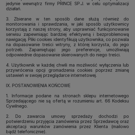
jedynie wewnątrz firmy PRINCE SP.J. w celu optymalizacji
działań.
3. Zbierane w ten sposób dane służą również do
monitorowania i sprawdzania, w jaki sposób użytkownicy
korzystają z naszej strony, aby usprawniać funkcjonowanie
serwisu zapewniając bardziej efektywną i bezproblemową
nawigację. Pliki cookies identyfikują użytkownika, co pozwala
na dopasowanie treści witryny, z której korzysta, do jego
potrzeb. Zapamiętując jego preferencje, umożliwiają
odpowiednie dopasowanie skierowanych do niego treści.
4. Użytkownik w każdej chwili ma możliwość wyłączenia lub
przywrócenia opcji gromadzenia cookies poprzez zmianę
ustawień w swojej przeglądarce internetowej.
IX. POSTANOWIENIA KOŃCOWE
1. Informacje podane na stronach sklepu internetowego
Sprzedającego nie są ofertą w rozumieniu art. 66 Kodeksu
Cywilnego.
2. Do zawarcia umowy sprzedaży dochodzi po
potwierdzeniu przyjęcia zamówienia przez Sprzedawcę oraz
akceptacji warunków zamówienia przez Klienta (mailowo
bądź telefonicznie).