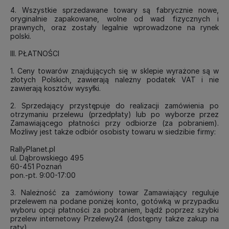
4. Wszystkie sprzedawane towary są fabrycznie nowe,
oryginalnie zapakowane, wolne od wad fizycznych i
prawnych, oraz zostały legalnie wprowadzone na rynek
polski.
III. PŁATNOŚCI
1. Ceny towarów znajdujących się w sklepie wyrażone są w
złotych Polskich, zawierają należny podatek VAT i nie
zawierają kosztów wysyłki.
2. Sprzedający przystępuje do realizacji zamówienia po
otrzymaniu przelewu (przedpłaty) lub po wyborze przez
Zamawiającego płatności przy odbiorze (za pobraniem).
Możliwy jest także odbiór osobisty towaru w siedzibie firmy:
RallyPlanet.pl
ul. Dąbrowskiego 495
60-451 Poznań
pon.-pt. 9:00-17:00
3. Należność za zamówiony towar Zamawiający reguluje
przelewem na podane poniżej konto, gotówką w przypadku
wyboru opcji płatności za pobraniem, bądź poprzez szybki
przelew internetowy Przelewy24 (dostępny także zakup na
raty).