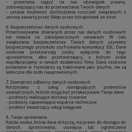
- przestanie ciążyć na nas obowiązek prawny,
zobowiązujący nas do przetwarzania Twoich danych
- ustanie możliwość dochodzenia roszczeń związanych z
umową zawartą przez Sklep przez którąkolwiek ze stron
6. Bezpieczeństwo danych osobowych.
Przechowywanie zbieranych przez nas danych osobowych
ma miejsce na zabezpieczonych serwerach. W celu
zwiększenia bezpieczeństwa Twoich danych używamy
bezpiecznego protokołu szyfrowania komunikacji SSL. Dane
osobowe przetwarzają osoby wyłącznie do tego
upoważnione, albo przetwarzający, z którymi ściśle
współpracujemy w ramach działalności firmy. Dane osobowe
podawane w formularzu są traktowane jako poufne, nie są
widoczne dla osób nieuprawnionych.
7. Zewnętrzni odbiorcy danych osobowych.
Korzystamy z usług następujących podmiotów
zewnętrznych, którym mogą być przekazywane Twoje dane:
- podmioty realizujące dostawy towarów
- podmioty zapewniające wsparcie techniczne
- podmiot świadczący usługi księgowe
8. Twoje uprawnienia.
Każda osoba, której dane dotyczą, ma prawo do dostępu do
danych, sprostowania, usunięcia lub ograniczenia