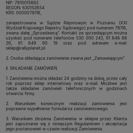
NIP: 7810015882
REGON: 630152854
KRS: 0000078118,
zarejestrowana w Sądzie Rejonowym w Poznaniu (XXI
Wydział Krajowego Rejestru Sądowego) pod numerem 78118,
zwana dalej „Sprzedawcą”. Kontakt ze sprzedającym można
uzyskać pod numerami telefonów 530 000 243, 61 848 88
26, 61 849 90 19 oraz pod adresem e-mail:
sklep@rallyplanet.pl.
2. Osoba składająca zamówienie zwana jest „Zamawiającym”.
II. SKŁADANIE ZAMÓWIEŃ
1. Zamówienia można składać 24 godziny na dobę, przez cały
rok poprzez sklep internetowy oraz e-mail. Możliwe jest
także składanie zamówień telefonicznych w godzinach
otwarcia firmy.
2. Warunkiem koniecznym realizacji zamówienia jest
poprawne wypełnienie formularza zamówieniowego.
3. Warunkiem złożenia Zamówienia w sklepie przez Klienta
jest zapoznanie się z niniejszym Regulaminem i akceptacja
jego postanowień w czasie realizacji Zamówienia.