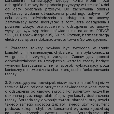
konsumenta, Zamawiający będący konsumentem może
odstąpić od umowy bez podania przyczyny w terminie 14 dni
od daty odebrania przesyłki. Do zachowania terminu
wystarczy wysłanie oświadczenia przed jego upływem. W
celu złożenia oświadczenia o odstąpieniu od umowy
Zamawiający może skorzystać z formularza odstąpienia i
powinien złożyć oświadczenie o odstąpieniu od umowy
wysyłając w/w wypełnione oświadczenie na adres: PRINCE
SP.J., ul. Dąbrowskiego 495, 60-451 Poznań, bądź też drogą
elektroniczną, oraz dokonać zwrotu towaru Sprzedającemu.
2. Zwracane towary powinny być zwrócone w stanie
kompletnym, niezmienionym, chyba że zmiana była konieczna
w granicach zwykłego zarządu. Zamawiający ponosi
odpowiedzialność za zmniejszenie wartości rzeczy będące
wynikiem korzystania z niej w sposób wykraczający poza
konieczny do stwierdzenia charakteru, cech i funkcjonowania
rzeczy.
3. Sprzedający ma obowiązek niezwłocznie, nie później niż w
terminie 14 dni od dnia otrzymania oświadczenia konsumenta
o odstąpieniu od umowy, zwrócić konsumentowi wszystkie
dokonane przez niego płatności, w tym koszty dostarczenia
rzeczy. Sprzedający dokonuje zwrotu płatności przy użyciu
takiego samego sposobu zapłaty, jakiego użył konsument
podczas zakupu, chyba że konsument wyraźnie zgodził się
na inny sposób zwrotu. Jeżeli Sprzedający nie