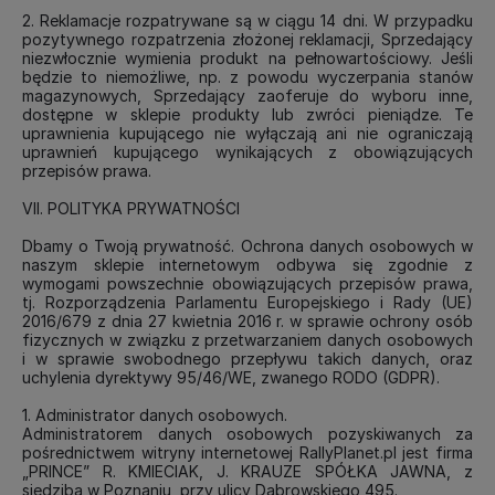
2. Reklamacje rozpatrywane są w ciągu 14 dni. W przypadku
pozytywnego rozpatrzenia złożonej reklamacji, Sprzedający
niezwłocznie wymienia produkt na pełnowartościowy. Jeśli
będzie to niemożliwe, np. z powodu wyczerpania stanów
magazynowych, Sprzedający zaoferuje do wyboru inne,
dostępne w sklepie produkty lub zwróci pieniądze. Te
uprawnienia kupującego nie wyłączają ani nie ograniczają
uprawnień kupującego wynikających z obowiązujących
przepisów prawa.
VII. POLITYKA PRYWATNOŚCI
Dbamy o Twoją prywatność. Ochrona danych osobowych w
naszym sklepie internetowym odbywa się zgodnie z
wymogami powszechnie obowiązujących przepisów prawa,
tj. Rozporządzenia Parlamentu Europejskiego i Rady (UE)
2016/679 z dnia 27 kwietnia 2016 r. w sprawie ochrony osób
fizycznych w związku z przetwarzaniem danych osobowych
i w sprawie swobodnego przepływu takich danych, oraz
uchylenia dyrektywy 95/46/WE, zwanego RODO (GDPR).
1. Administrator danych osobowych.
Administratorem danych osobowych pozyskiwanych za
pośrednictwem witryny internetowej RallyPlanet.pl jest firma
„PRINCE” R. KMIECIAK, J. KRAUZE SPÓŁKA JAWNA, z
siedzibą w Poznaniu, przy ulicy Dąbrowskiego 495.