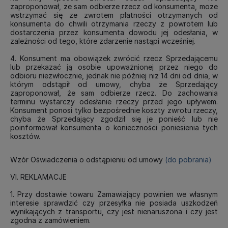
zaproponował, że sam odbierze rzecz od konsumenta, może
wstrzymać się ze zwrotem płatności otrzymanych od
konsumenta do chwili otrzymania rzeczy z powrotem lub
dostarczenia przez konsumenta dowodu jej odesłania, w
zależności od tego, które zdarzenie nastąpi wcześniej.
4. Konsument ma obowiązek zwrócić rzecz Sprzedającemu
lub przekazać ją osobie upoważnionej przez niego do
odbioru niezwłocznie, jednak nie później niż 14 dni od dnia, w
którym odstąpił od umowy, chyba że Sprzedający
zaproponował, że sam odbierze rzecz. Do zachowania
terminu wystarczy odesłanie rzeczy przed jego upływem.
Konsument ponosi tylko bezpośrednie koszty zwrotu rzeczy,
chyba że Sprzedający zgodził się je ponieść lub nie
poinformował konsumenta o konieczności poniesienia tych
kosztów.
Wzór Oświadczenia o odstąpieniu od umowy
(do pobrania)
VI. REKLAMACJE
1. Przy dostawie towaru Zamawiający powinien we własnym
interesie sprawdzić czy przesyłka nie posiada uszkodzeń
wynikających z transportu, czy jest nienaruszona i czy jest
zgodna z zamówieniem.