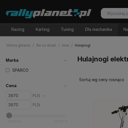
Racing
Karting
Tuning
Dla mechanika
Na
/
/
/
Strona główna
Na co dzień
Inne
Hulajnogi
Hulajnogi elek
Marka
SPARCO
Sortuj wg ceny rosnąco
Cena
PLN
–
PLN
3970
PLN
3970
PLN