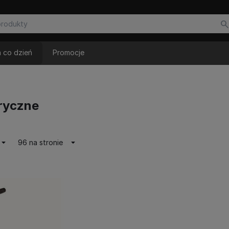
 co dzień
Promocje
tryczne
96 na stronie