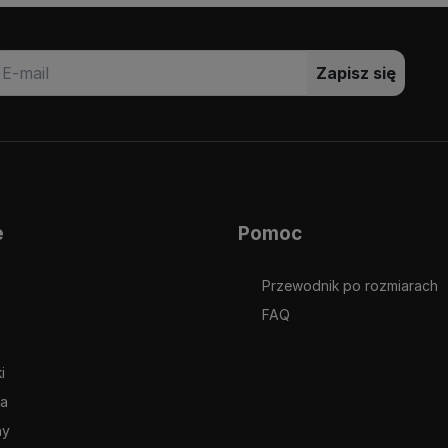
Zapisz się
e
Pomoc
Przewodnik po rozmiarach
FAQ
i
ia
ny