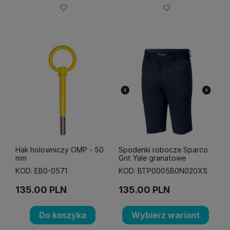
Hak holowniczy OMP - 50
Spodenki robocze Sparco
mm
Grit Yale granatowe
KOD: EB0-0571
KOD: BTP0005B0N020XS
135.00
PLN
135.00
PLN
Do koszyka
Wybierz wariant