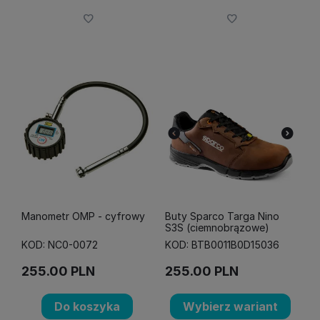
Manometr OMP - cyfrowy
Buty Sparco Targa Nino
S3S (ciemnobrązowe)
KOD: NC0-0072
KOD: BTB0011B0D15036
255.00
PLN
255.00
PLN
Do koszyka
Wybierz wariant