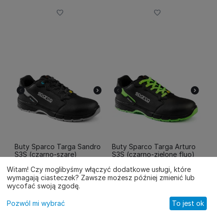
Buty Sparco Targa Sandro
Buty Sparco Targa Arturo
S3S (czarno-szare)
S3S (czarno-zielone fluo)
KOD: BTB0011B0K11036
KOD: BTB0011B0K15036
Witam! Czy moglibyśmy włączyć dodatkowe usługi, które
wymagają ciasteczek? Zawsze możesz później zmienić lub
255.00
PLN
255.00
PLN
wycofać swoją zgodę.
Pozwól mi wybrać
To jest ok
Wybierz wariant
Wybierz wariant
Główne
Katalog
Koszyk
Kontakt
Profil