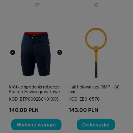
Krótkie spodenki robocze
Hak holowniczy OMP - 80
Sparco Hawaii granatowe
mm
KOD: BTP0002B0N310XS
KOD: EB0-0576
140.00
PLN
143.00
PLN
Wybierz wariant
Do koszyka