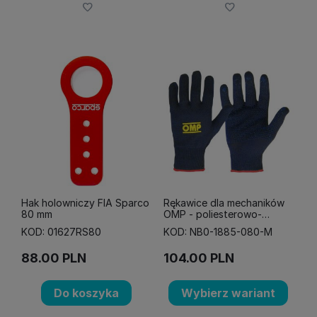
Hak holowniczy FIA Sparco
Rękawice dla mechaników
80 mm
OMP - poliesterowo-
bawełniane
KOD: 01627RS80
KOD: NB0-1885-080-M
88.00
PLN
104.00
PLN
Do koszyka
Wybierz wariant