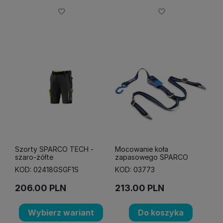
Szorty SPARCO TECH -
Mocowanie koła
szaro-żółte
zapasowego SPARCO
KOD: 02418GSGF1S
KOD: 03773
206.00
PLN
213.00
PLN
Wybierz wariant
Do koszyka