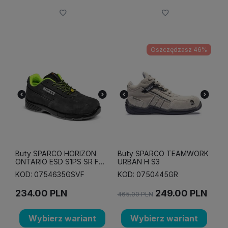
Oszczędzasz 46%
Buty SPARCO HORIZON
Buty SPARCO TEAMWORK
ONTARIO ESD S1PS SR FO
URBAN H S3
- szaro-zielone
KOD: 0754635GSVF
KOD: 0750445GR
234.00
PLN
249.00
PLN
465.00
PLN
Wybierz wariant
Wybierz wariant