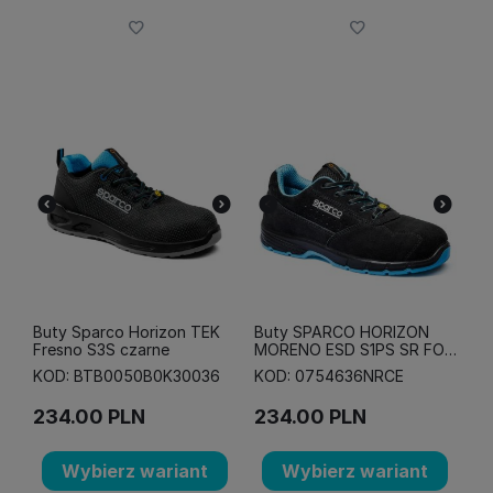
Buty Sparco Horizon TEK
Buty SPARCO HORIZON
Fresno S3S czarne
MORENO ESD S1PS SR FO -
czarno-błękitne
KOD: BTB0050B0K30036
KOD: 0754636NRCE
234.00
PLN
234.00
PLN
Wybierz wariant
Wybierz wariant