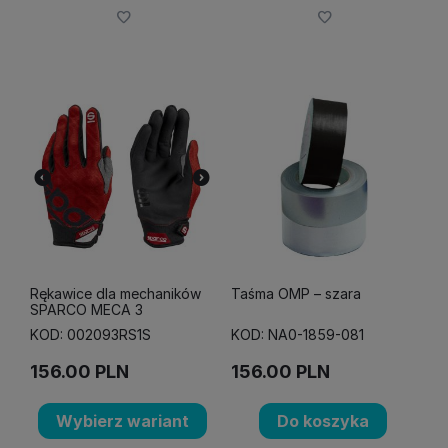
Rękawice dla mechaników
Taśma OMP – szara
SPARCO MECA 3
KOD: 002093RS1S
KOD: NA0-1859-081
156.00
PLN
156.00
PLN
Wybierz wariant
Do koszyka