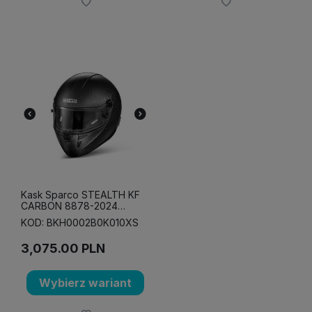
Kask Sparco STEALTH KF
CARBON 8878-2024
czarno-czarny
KOD: BKH0002B0K010XS
3,075.00
PLN
Wybierz wariant