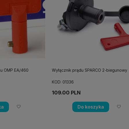
ądu OMP EA/460
Wyłącznik prądu SPARCO 2-biegunowy
KOD: 01336
109.00
PLN
ka
Do koszyka