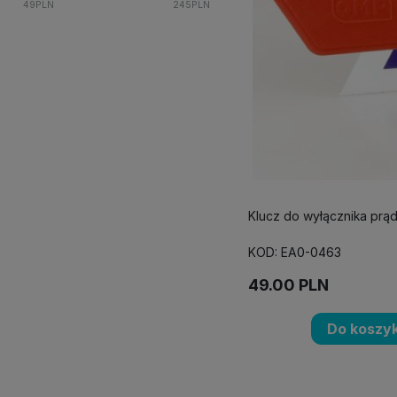
49
PLN
245
PLN
Klucz do wyłącznika pr
KOD: EA0-0463
49.00
PLN
Do koszy