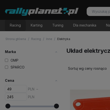
Racing
Karting
Tuning
Dla mechanika
Na
/
/
/
Strona główna
Racing
Inne
Elektryka
Układ elektryc
Marka
OMP
SPARCO
Sortuj wg ceny rosnąco
Cena
PLN
–
PLN