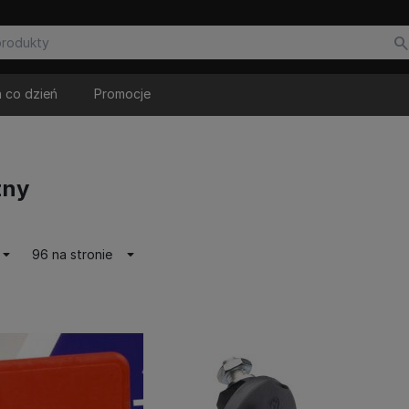
 co dzień
Promocje
zny
96 na stronie