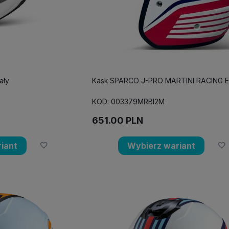
ały
Kask SPARCO J-PRO MARTINI RACING E
KOD: 003379MRBI2M
651.00
PLN
iant
Wybierz wariant