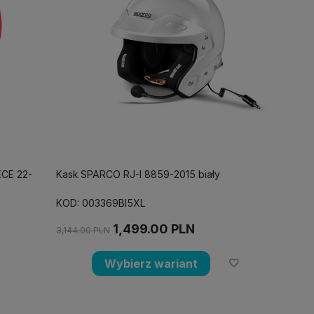
CE 22-
Kask SPARCO RJ-I 8859-2015 biały
KOD: 003369BI5XL
1,499.00
PLN
3,144.00
PLN
Wybierz wariant