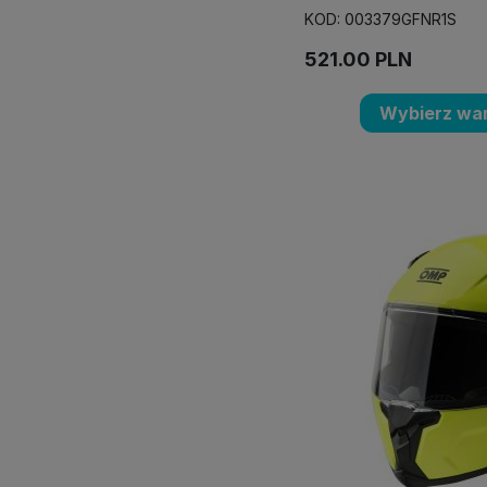
KOD: 003379GFNR1S
521.00
PLN
Wybierz war