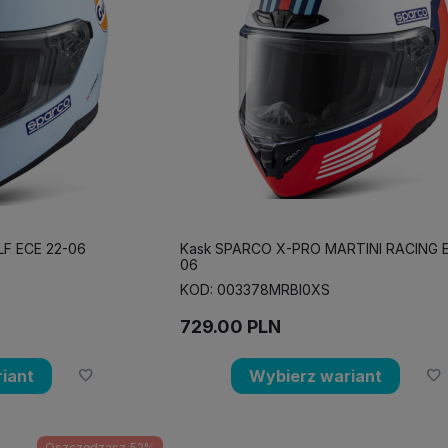
F ECE 22-06
Kask SPARCO X-PRO MARTINI RACING E
06
KOD: 003378MRBI0XS
729.00
PLN
iant
Wybierz wariant
Oszczędzasz 52%