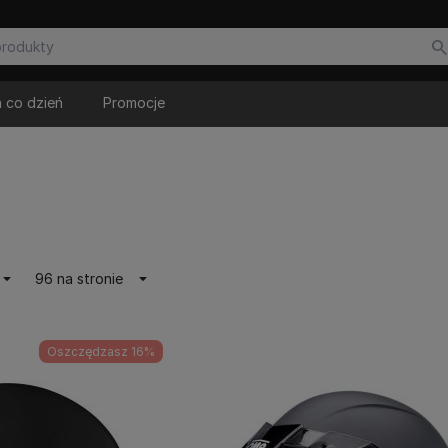
 co dzień
Promocje
96 na stronie
Oszczędzasz 16%