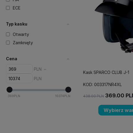
ECE
Typ kasku
Otwarty
Zamknięty
Cena
PLN
–
Kask SPARCO CLUB J-1
PLN
KOD: 003317NR4XL
369.00
PL
438.00
PLN
369
PLN
10374
PLN
Wybierz war