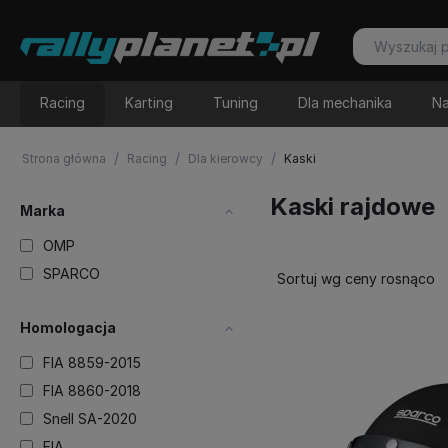
Racing
Karting
Tuning
Dla mechanika
Na
/
/
/
Strona główna
Racing
Dla kierowcy
Kaski
Kaski rajdowe
Marka
OMP
SPARCO
Sortuj wg ceny rosnąco
Homologacja
FIA 8859-2015
FIA 8860-2018
Snell SA-2020
FIA