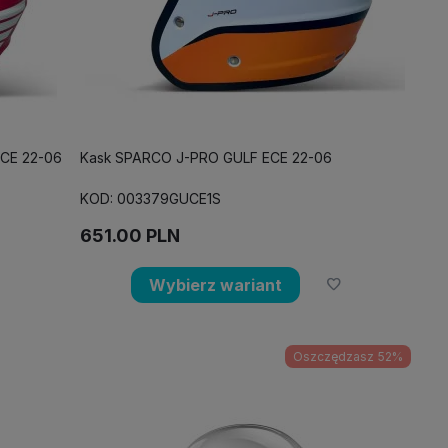
CE 22-06
Kask SPARCO J-PRO GULF ECE 22-06
KOD: 003379GUCE1S
651.00
PLN
Wybierz wariant
Oszczędzasz 52%