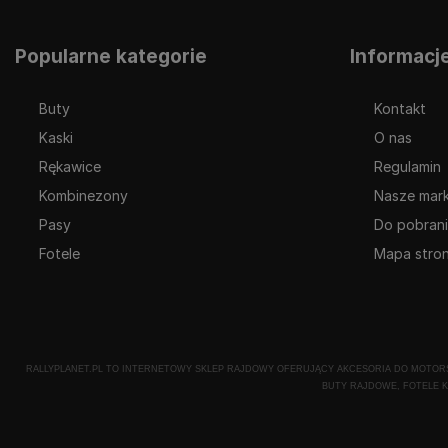
Popularne kategorie
Informacj
Buty
Kontakt
Kaski
O nas
Rękawice
Regulamin
Kombinezony
Nasze mark
Pasy
Do pobran
Fotele
Mapa stro
RALLYPLANET.PL TO INTERNETOWY SKLEP RAJDOWY OFERUJĄCY AKCESORIA DO MOTORSP
BUTY RAJDOWE, FOTELE K