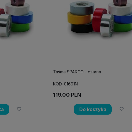
Taśma SPARCO - czarna
KOD: 01691N
119.00
PLN
ka
Do koszyka