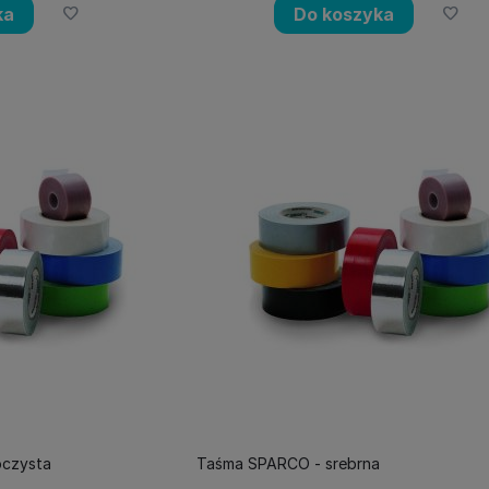
ka
Do koszyka
oczysta
Taśma SPARCO - srebrna