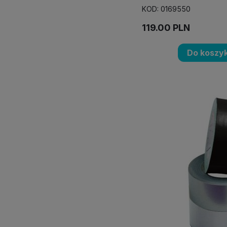
KOD: 0169550
119.00
PLN
Do koszy