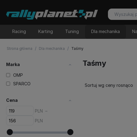
Racing
Karting
Tuning
Dla mechanika
Na
/
/
Strona główna
Dla mechanika
Taśmy
Taśmy
Marka
OMP
SPARCO
Sortuj wg ceny rosnąco
Cena
PLN
–
PLN