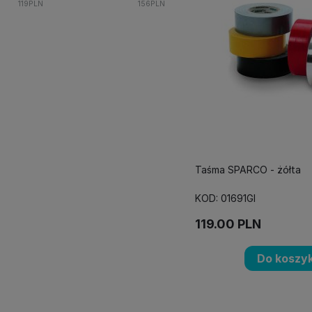
119
PLN
156
PLN
Taśma SPARCO - żółta
KOD: 01691GI
119.00
PLN
Do koszy