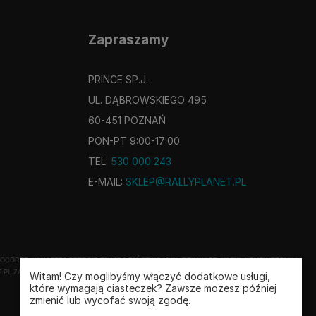
Zapraszamy
PRINCE SP.J.
UL. DĄBROWSKIEGO 495
60-451 POZNAŃ
PON-PT 9:00-17:00
TEL:
530 000 243
E-MAIL:
SKLEP@RALLYPLANET.PL
CORSE. W NASZEJ OFERCIE ZNAJDĄ PAŃSTWO M.IN. RĘKAWICE, KASKI, KOMBINEZONY I
.PL ZAPRASZA NA ZAKUPY!
Witam! Czy moglibyśmy włączyć dodatkowe usługi,
które wymagają ciasteczek? Zawsze możesz później
zmienić lub wycofać swoją zgodę.