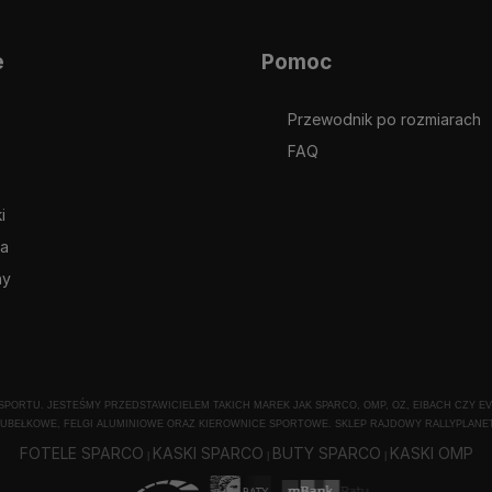
e
Pomoc
Przewodnik po rozmiarach
FAQ
i
ia
ny
ORTU. JESTEŚMY PRZEDSTAWICIELEM TAKICH MAREK JAK SPARCO, OMP, OZ, EIBACH CZY EVO
UBEŁKOWE, FELGI ALUMINIOWE ORAZ KIEROWNICE SPORTOWE. SKLEP RAJDOWY RALLYPLANET
FOTELE SPARCO
KASKI SPARCO
BUTY SPARCO
KASKI OMP
|
|
|