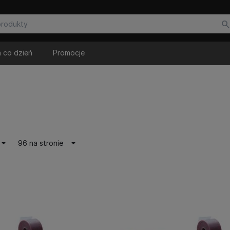
 co dzień
Promocje
96 na stronie