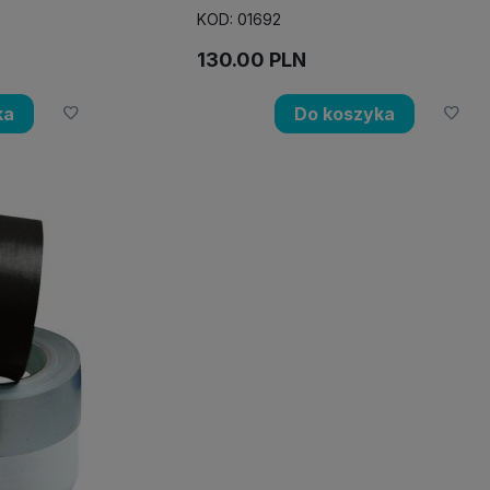
KOD: 01692
130.00
PLN
ka
Do koszyka