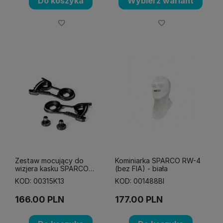
Do koszyka
Wybierz wariant
Zestaw mocujący do
Kominiarka SPARCO RW-4
wizjera kasku SPARCO
(bez FIA) - biała
PRIME RF-10W
KOD: 00315K13
KOD: 001488BI
SUPERCARBON
166.00
PLN
177.00
PLN