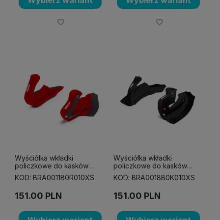
Wyściółka wkładki
Wyściółka wkładki
policzkowe do kasków
policzkowe do kasków
Sparco Flux RJ oraz RJ-I
Sparco Stealth RF czarne
KOD: BRA0011B0R010XS
KOD: BRA0018B0K010XS
czerwone
151.00
PLN
151.00
PLN