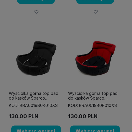
Wyściółka górna top pad
Wyściółka górna top pad
do kasków Sparco
do kasków Sparco
STEALTH oraz FLUX
STEALTH oraz FLUX
KOD: BRA0019B0K010XS
KOD: BRA0019B0R010XS
czarna
czerwona
130.00
PLN
130.00
PLN
Wybierz wariant
Wybierz wariant