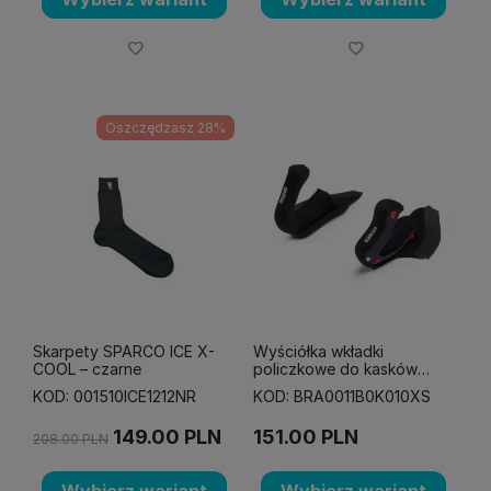
Oszczędzasz 28%
Skarpety SPARCO ICE X-
Wyściółka wkładki
COOL – czarne
policzkowe do kasków
Sparco Flux RJ oraz RJ-I
KOD: 001510ICE1212NR
KOD: BRA0011B0K010XS
czarne
149.00
PLN
151.00
PLN
208.00
PLN
Wybierz wariant
Wybierz wariant