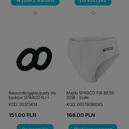
Wybierz wariant
Do koszyka
Nauszniki/gąbki/pady do
Majtki SPARCO FIA 8856-
kasków SPARCO RJ-I
2018 - białe
KOD: 00315K14
KOD: 001790BI0XS
151.00
PLN
166.00
PLN