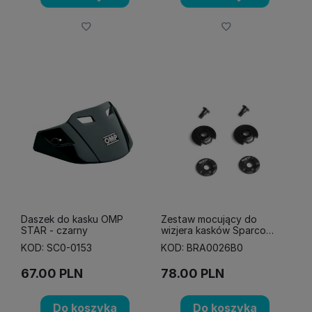
Daszek do kasku OMP
Zestaw mocujący do
STAR - czarny
wizjera kasków Sparco
STEALTH
KOD: SC0-0153
KOD: BRA0026B0
67.00
PLN
78.00
PLN
Do koszyka
Do koszyka