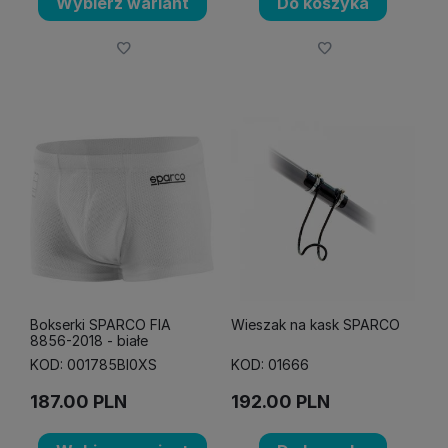
Wybierz wariant
Do koszyka
Bokserki SPARCO FIA
Wieszak na kask SPARCO
8856-2018 - białe
KOD: 001785BI0XS
KOD: 01666
187.00
PLN
192.00
PLN