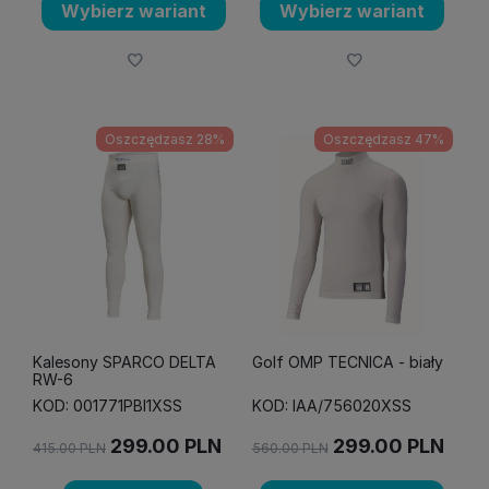
Wybierz wariant
Wybierz wariant
Oszczędzasz 28%
Oszczędzasz 47%
Kalesony SPARCO DELTA
Golf OMP TECNICA - biały
RW-6
KOD: 001771PBI1XSS
KOD: IAA/756020XSS
299.00
PLN
299.00
PLN
415.00
PLN
560.00
PLN