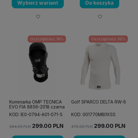
Wybierz wariant
Do koszyka
Oszczędzasz 18%
Oszczędzasz 36%
Kominiarka OMP TECNICA
Golf SPARCO DELTA RW-6
EVO FIA 8856-2018 czarna
KOD: IE0-0794-A01-071-S
KOD: 001770MBI1XSS
299.00
PLN
299.00
PLN
364.00
PLN
470.00
PLN