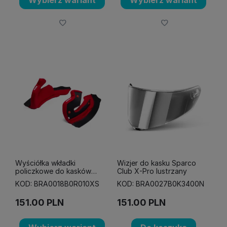
Wybierz wariant
Wybierz wariant
Wyściółka wkładki
Wizjer do kasku Sparco
policzkowe do kasków
Club X-Pro lustrzany
Sparco Stealth RF
KOD: BRA0018B0R010XS
KOD: BRA0027B0K3400N
czerwone
151.00
PLN
151.00
PLN