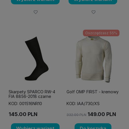
Oszczędzasz 55%
Skarpety SPARCO RW-4
Golf OMP FIRST - kremowy
FIA 8856-2018 czarne
KOD: 001516NR10
KOD: IAA/730/XS
145.00
PLN
149.00
PLN
332.00
PLN
Wybierz wariant
Do koszyka