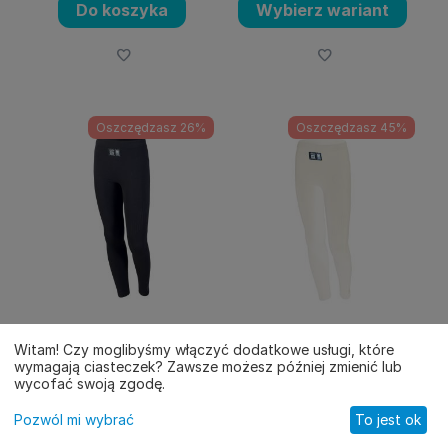
Do koszyka
Wybierz wariant
Oszczędzasz 26%
Oszczędzasz 45%
Kalesony OMP TECNICA -
Kalesony OMP TECNICA -
czarne
białe
Witam! Czy moglibyśmy włączyć dodatkowe usługi, które
wymagają ciasteczek? Zawsze możesz później zmienić lub
KOD: IAA/757071XLXXL
KOD: IAA/757020XSS
wycofać swoją zgodę.
299.00
PLN
299.00
PLN
404.00
PLN
540.00
PLN
Pozwól mi wybrać
To jest ok
Główne
Katalog
Koszyk
Kontakt
Profil