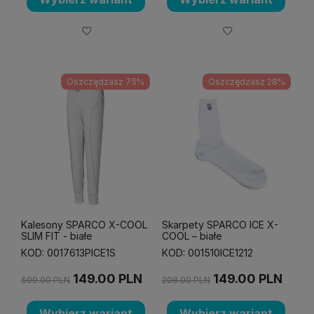
Oszczędzasz 75%
Oszczędzasz 28%
Kalesony SPARCO X-COOL
Skarpety SPARCO ICE X-
SLIM FIT - białe
COOL – białe
KOD: 0017613PICE1S
KOD: 001510ICE1212
149.00
PLN
149.00
PLN
599.00
PLN
208.00
PLN
Wybierz wariant
Wybierz wariant