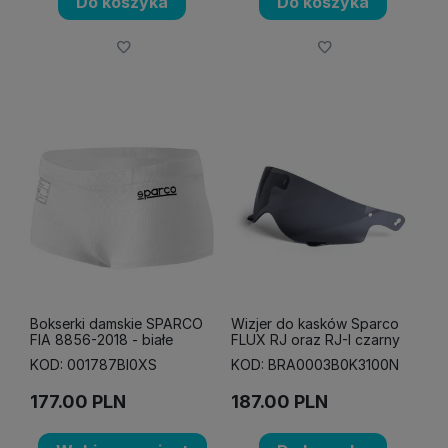
Do koszyka
Do koszyka
Bokserki damskie SPARCO
Wizjer do kasków Sparco
FIA 8856-2018 - białe
FLUX RJ oraz RJ-I czarny
KOD: 001787BI0XS
KOD: BRA0003B0K3100N
177.00
PLN
187.00
PLN