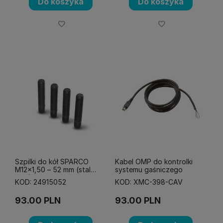
Do koszyka
Do koszyka
Szpilki do kół SPARCO
Kabel OMP do kontrolki
M12x1,50 – 52 mm (stal
systemu gaśniczego
10,8)
KOD: 24915052
KOD: XMC-398-CAV
93.00
PLN
93.00
PLN