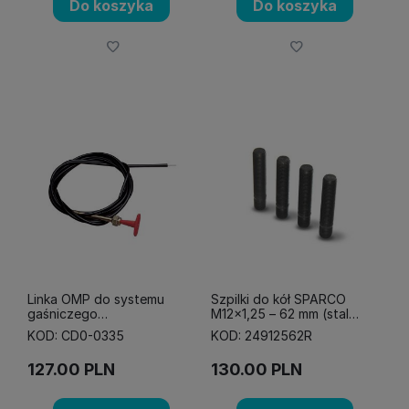
Do koszyka
Do koszyka
Linka OMP do systemu
Szpilki do kół SPARCO
gaśniczego
M12x1,25 – 62 mm (stal
mechanicznego - 320 cm
12,9)
KOD: CD0-0335
KOD: 24912562R
127.00
PLN
130.00
PLN