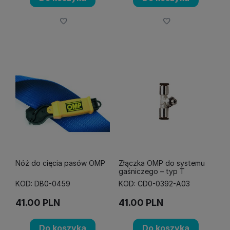
Nóż do cięcia pasów OMP
Złączka OMP do systemu
gaśniczego – typ T
KOD: DB0-0459
KOD: CD0-0392-A03
41.00
PLN
41.00
PLN
Do koszyka
Do koszyka