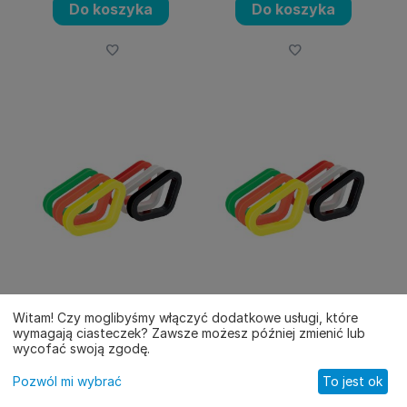
Do koszyka
Do koszyka
Komplet bocznych
Komplet bocznych
przelotek fotela OMP
przelotek fotela OMP
Witam! Czy moglibyśmy włączyć dodatkowe usługi, które
wymagają ciasteczek? Zawsze możesz później zmienić lub
KOD: HC0-0931-039
KOD: HC0-0931-098
wycofać swoją zgodę.
143.00
PLN
143.00
PLN
Pozwól mi wybrać
To jest ok
Główne
Katalog
Koszyk
Kontakt
Profil