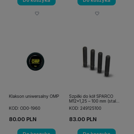
Klakson uniwersalny OMP
Szpilki do kół SPARCO
M12x1,25 – 100 mm (stal
10,8)
KOD: OD0-1960
KOD: 249125100
80.00
PLN
83.00
PLN