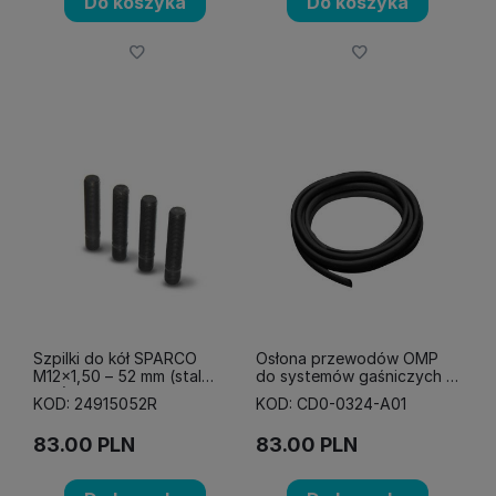
Do koszyka
Do koszyka
Szpilki do kół SPARCO
Osłona przewodów OMP
M12x1,50 – 52 mm (stal
do systemów gaśniczych -
12,9)
10 mm
KOD: 24915052R
KOD: CD0-0324-A01
83.00
PLN
83.00
PLN