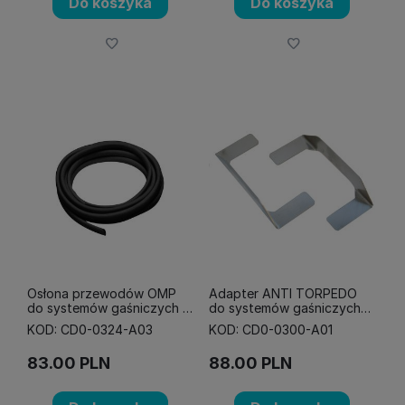
Do koszyka
Do koszyka
Osłona przewodów OMP
Adapter ANTI TORPEDO
do systemów gaśniczych -
do systemów gaśniczych
8 mm
OMP CESAL3 / CEFAL3
KOD: CD0-0324-A03
KOD: CD0-0300-A01
83.00
PLN
88.00
PLN