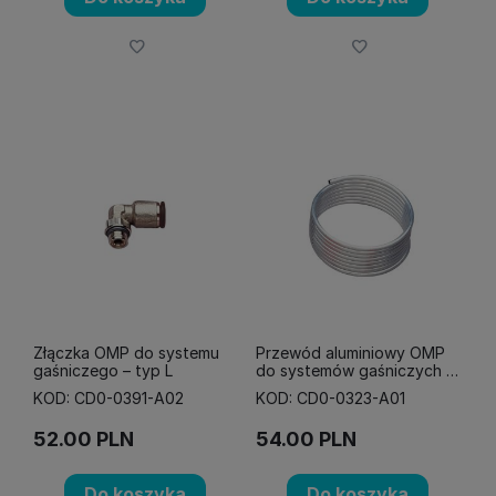
Złączka OMP do systemu
Przewód aluminiowy OMP
gaśniczego – typ L
do systemów gaśniczych –
6 mm, srebrny
KOD: CD0-0391-A02
KOD: CD0-0323-A01
52.00
PLN
54.00
PLN
Do koszyka
Do koszyka