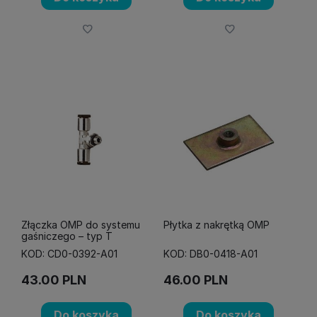
Złączka OMP do systemu
Płytka z nakrętką OMP
gaśniczego – typ T
KOD: CD0-0392-A01
KOD: DB0-0418-A01
43.00
PLN
46.00
PLN
Do koszyka
Do koszyka