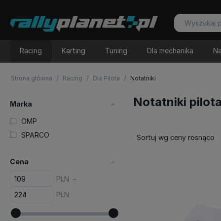
Racing
Karting
Tuning
Dla mechanika
Na
/
/
/
Strona główna
Racing
Dla Pilota
Notatniki
Notatniki pilot
Marka
OMP
SPARCO
Sortuj wg ceny rosnąco
Cena
PLN
–
PLN