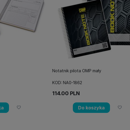
Notatnik pilota OMP mały
KOD: NA0-1862
114.00
PLN
ka
Do koszyka