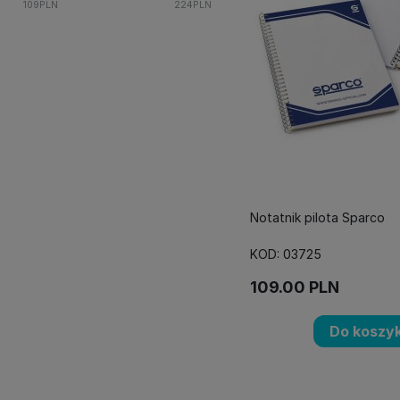
109
PLN
224
PLN
Notatnik pilota Sparco
KOD: 03725
109.00
PLN
Do koszy