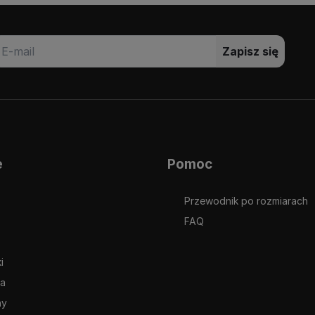
Zapisz się
e
Pomoc
Przewodnik po rozmiarach
FAQ
i
ia
ny