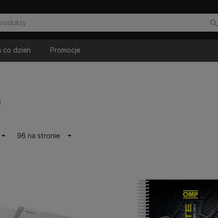
 co dzień
Promocje
a
96 na stronie