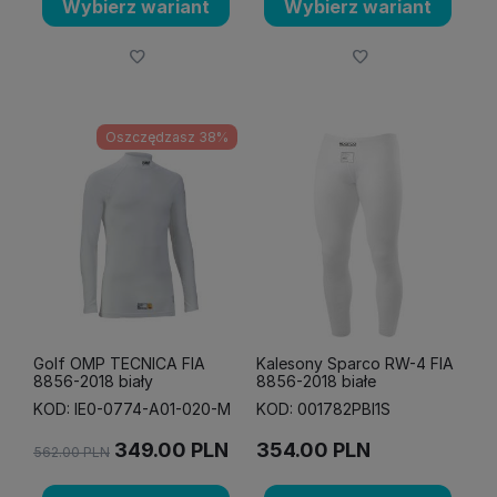
Wybierz wariant
Wybierz wariant
Oszczędzasz 38%
Golf OMP TECNICA FIA
Kalesony Sparco RW-4 FIA
8856-2018 biały
8856-2018 białe
KOD: IE0-0774-A01-020-M
KOD: 001782PBI1S
349.00
PLN
354.00
PLN
562.00
PLN