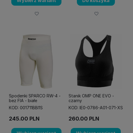
Wybierz wariant
Do koszyka
Spodenki SPARCO RW-4 -
Stanik OMP ONE EVO -
bez FIA - białe
czarny
KOD: 001711BBI1S
KOD: IE0-0786-A01-071-XS
245.00
PLN
260.00
PLN