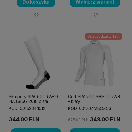
Do koszyka
Wybierz wariant
Oszczędzasz 48%
Skarpety SPARCO RW-10
Golf SPARCO SHIELD RW-9
FIA 8856-2018 białe
- biały
KOD: 001523BI1012
KOD: 001764MBOXSS
344.00
PLN
349.00
PLN
675.00
PLN