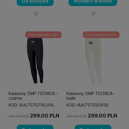
Do koszyka
Wybierz wariant
Oszczędzasz 26%
Oszczędzasz 45%
Kalesony OMP TECNICA -
Kalesony OMP TECNICA -
czarne
białe
KOD: IAA/757071XLXXL
KOD: IAA/757020XSS
299.00
PLN
299.00
PLN
404.00
PLN
540.00
PLN