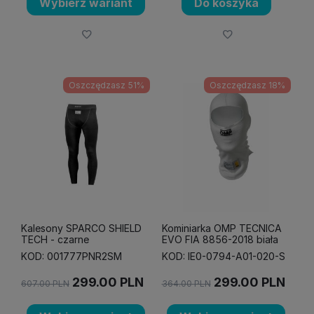
Wybierz wariant
Do koszyka
Oszczędzasz 51%
Oszczędzasz 18%
Kalesony SPARCO SHIELD
Kominiarka OMP TECNICA
TECH - czarne
EVO FIA 8856-2018 biała
KOD: 001777PNR2SM
KOD: IE0-0794-A01-020-S
299.00
PLN
299.00
PLN
607.00
PLN
364.00
PLN