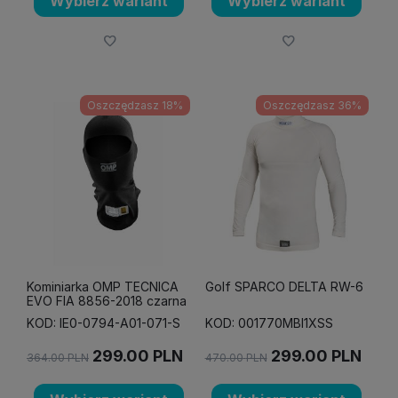
Wybierz wariant
Wybierz wariant
Oszczędzasz 18%
Oszczędzasz 36%
Kominiarka OMP TECNICA
Golf SPARCO DELTA RW-6
EVO FIA 8856-2018 czarna
KOD: IE0-0794-A01-071-S
KOD: 001770MBI1XSS
299.00
PLN
299.00
PLN
364.00
PLN
470.00
PLN