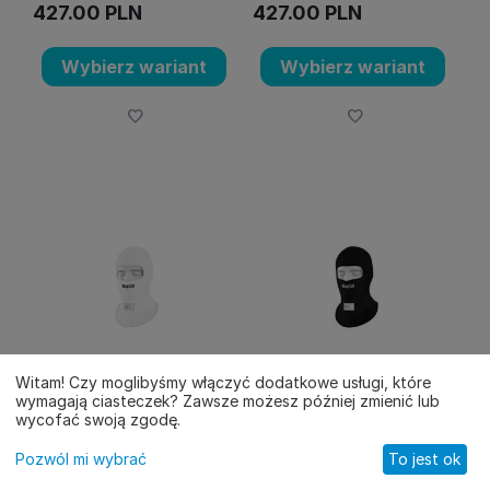
427.00
PLN
427.00
PLN
Wybierz wariant
Wybierz wariant
Witam! Czy moglibyśmy włączyć dodatkowe usługi, które
wymagają ciasteczek? Zawsze możesz później zmienić lub
Kominiarka SPARCO RW-10
Kominiarka SPARCO RW-10
wycofać swoją zgodę.
SHIELD PRO - biała
SHIELD PRO - czarna
Pozwól mi wybrać
To jest ok
KOD: 001407BO
KOD: 001407NR
Główne
Katalog
Koszyk
Kontakt
Profil