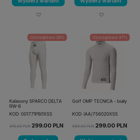
Wybierz wariant
Wybierz wariant
Oszczędzasz 28%
Oszczędzasz 47%
Kalesony SPARCO DELTA
Golf OMP TECNICA - biały
RW-6
KOD: 001771PBI1XSS
KOD: IAA/756020XSS
299.00
PLN
299.00
PLN
415.00
PLN
560.00
PLN