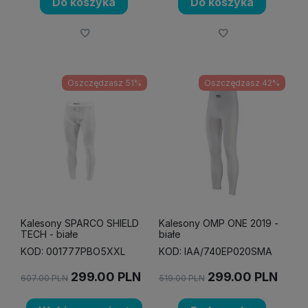
Do koszyka
Do koszyka
Oszczędzasz 51%
Oszczędzasz 42%
Kalesony SPARCO SHIELD
Kalesony OMP ONE 2019 -
TECH - białe
białe
KOD: 001777PBO5XXL
KOD: IAA/740EP020SMA
299.00
PLN
299.00
PLN
607.00
PLN
519.00
PLN