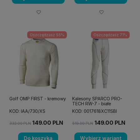
Oszczędzasz 55%
Oszczędzasz 71%
Golf OMP FIRST - kremowy
Kalesony SPARCO PRO-
TECH RW-7 - białe
KOD: IAA/730/XS
KOD: 0017618XC11SBI
149.00
PLN
149.00
PLN
332.00
PLN
519.00
PLN
Do koszyka
Wybierz wariant