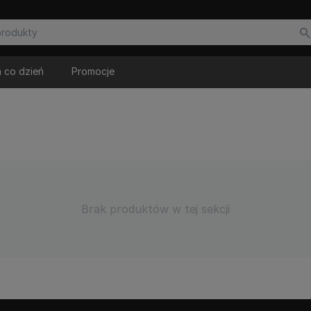
 co dzień
Promocje
Brak produktów w tej sekcji