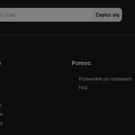
Zapisz się
e
Pomoc
Przewodnik po rozmiarach
FAQ
i
ia
ny