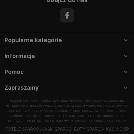
Dołącz do nas
Popularne kategorie
Informacje
Pomoc
Zapraszamy
RALLYPLANET.PL TO INTERNETOWY SKLEP RAJDOWY OFERUJĄCY AKCESORIA DO
MOTORSPORTU. JESTEŚMY PRZEDSTAWICIELEM TAKICH MAREK JAK SPARCO, OMP, OZ,
EIBACH CZY EVOCORSE. W NASZEJ OFERCIE ZNAJDĄ PAŃSTWO M.IN. RĘKAWICE, KASKI,
KOMBINEZONY I BUTY RAJDOWE, FOTELE KUBEŁKOWE, FELGI ALUMINIOWE ORAZ
KIEROWNICE SPORTOWE. SKLEP RAJDOWY RALLYPLANET.PL ZAPRASZA NA ZAKUPY!
FOTELE SPARCO
KASKI SPARCO
BUTY SPARCO
KASKI OMP
|
|
|