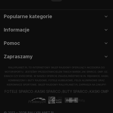
Popularne kategorie
Informacje
Pomoc
Zapraszamy
RALLYPLANET.PL TO INTERNETOWY SKLEP RAJDOWY OFERUJĄCY AKCESORIA DO
MOTORSPORTU. JESTEŚMY PRZEDSTAWICIELEM TAKICH MAREK JAK SPARCO, OMP, OZ,
EIBACH CZY EVOCORSE. W NASZEJ OFERCIE ZNAJDĄ PAŃSTWO M.IN. RĘKAWICE, KASKI,
KOMBINEZONY I BUTY RAJDOWE, FOTELE KUBEŁKOWE, FELGI ALUMINIOWE ORAZ
KIEROWNICE SPORTOWE. SKLEP RAJDOWY RALLYPLANET.PL ZAPRASZA NA ZAKUPY!
FOTELE SPARCO
KASKI SPARCO
BUTY SPARCO
KASKI OMP
|
|
|
© 2012 - 2026 RALLYPLANET.PL