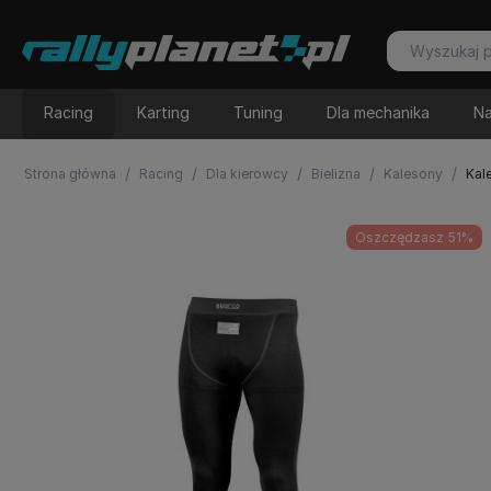
Racing
Karting
Tuning
Dla mechanika
Na
/
/
/
/
/
Strona główna
Racing
Dla kierowcy
Bielizna
Kalesony
Kal
Oszczędzasz 51%