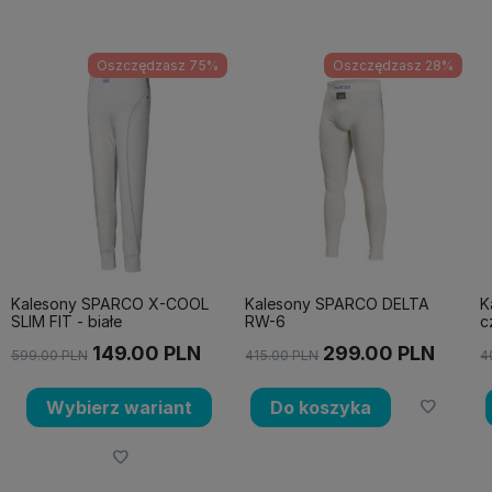
Oszczędzasz 75%
Oszczędzasz 28%
Kalesony SPARCO X-COOL
Kalesony SPARCO DELTA
K
SLIM FIT - białe
RW-6
c
149.00
PLN
299.00
PLN
599.00
PLN
415.00
PLN
4
Wybierz wariant
Do koszyka