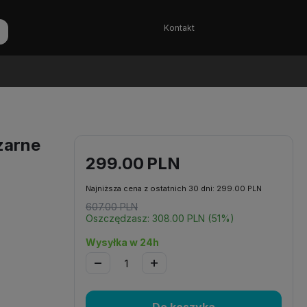
Kontakt
zarne
299.00
PLN
Najniższa cena z ostatnich 30 dni:
299.00
PLN
607.00
PLN
Oszczędzasz:
308.00
PLN
(
51
%)
Wysyłka w 24h
−
+