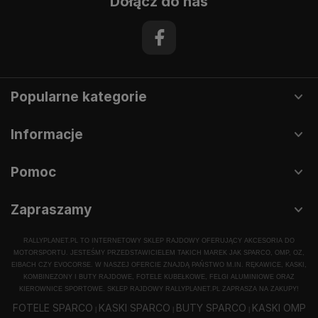
Dołącz do nas
Popularne kategorie
Informacje
Pomoc
Zapraszamy
RALLYPLANET.PL TO INTERNETOWY SKLEP RAJDOWY OFERUJĄCY AKCESORIA DO
MOTORSPORTU. JESTEŚMY PRZEDSTAWICIELEM TAKICH MAREK JAK SPARCO, OMP, OZ,
EIBACH CZY EVOCORSE. W NASZEJ OFERCIE ZNAJDĄ PAŃSTWO M.IN. RĘKAWICE, KASKI,
KOMBINEZONY I BUTY RAJDOWE, FOTELE KUBEŁKOWE, FELGI ALUMINIOWE ORAZ
KIEROWNICE SPORTOWE. SKLEP RAJDOWY RALLYPLANET.PL ZAPRASZA NA ZAKUPY!
FOTELE SPARCO
KASKI SPARCO
BUTY SPARCO
KASKI OMP
|
|
|